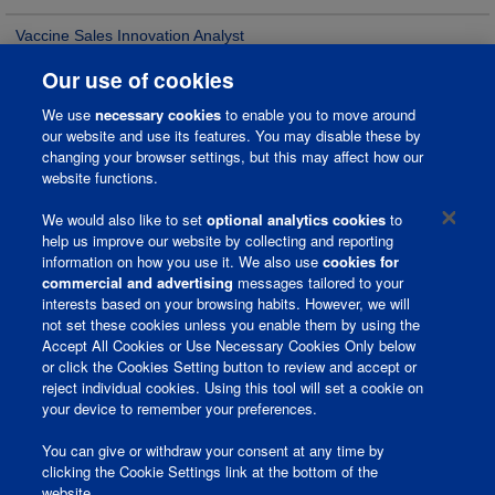
Vaccine Sales Innovation Analyst
Quincy, Illinois, United States
Our use of cookies
12 jul 2026
We use
necessary cookies
to enable you to move around
Planning, Purchasing and Data Administrative Assistant
our website and use its features. You may disable these by
Wavre, Brabante Valón, BE
changing your browser settings, but this may affect how our
13 jul 2026
website functions.
We would also like to set
optional analytics cookies
to
help us improve our website by collecting and reporting
information on how you use it. We also use
cookies for
Página Corporativa
commercial and advertising
messages tailored to your
interests based on your browsing habits. However, we will
Comunidad de Talento
not set these cookies unless you enable them by using the
Accept All Cookies or Use Necessary Cookies Only below
Terminos y Condiciones
or click the Cookies Setting button to review and accept or
reject individual cookies. Using this tool will set a cookie on
Política de Privacidad
your device to remember your preferences.
You can give or withdraw your consent at any time by
clicking the Cookie Settings link at the bottom of the
S
S
website.